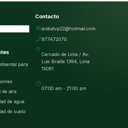
Contacto
anibalvp22@hotmail.com
977472070
ntes
Cercado de Lima / Av.
Luis Braille 1394, Lima
mbiental para
15081
siones
07:00 am - 21:00 pm
 de aire
dad de agua
dad de suelo